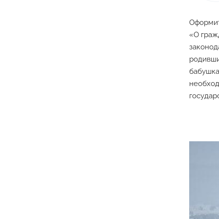
Оформит
«О граж
законод
родивши
бабушк
необход
государ