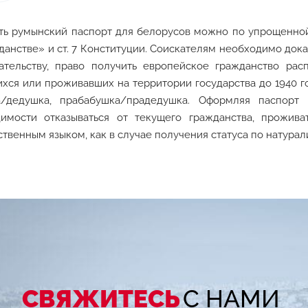
ь румынский паспорт для белорусов можно по упрощенной 
данстве» и ст. 7 Конституции. Соискателям необходимо док
ательству, право получить европейское гражданство рас
хся или проживавших на территории государства до 1940 г
а/дедушка, прабабушка/прадедушка. Оформляя паспорт
имости отказываться от текущего гражданства, прожив
ственным языком, как в случае получения статуса по натурал
СВЯЖИТЕСЬ
С НАМИ