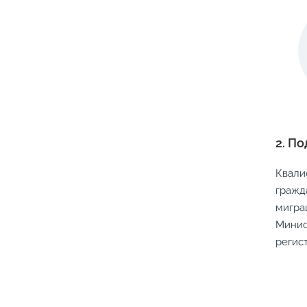
2. П
Квали
граж
мигра
Минис
регис