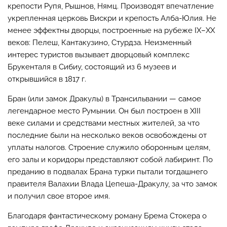
крепости Рупя, Рышнов, Нямц. Производят впечатление
укрепленная церковь Вискри и крепость Алба-Юлия. Не
менее эффектны дворцы, построенные на рубеже IX–XX
веков: Пелеш, Кантакузино, Стурдза. Неизменный
интерес туристов вызывает дворцовый комплекс
Брукенталя в Сибиу, состоящий из 6 музеев и
открывшийся в 1817 г.
Бран (или замок Дракулы) в Трансильвании — самое
легендарное место Румынии. Он был построен в XIII
веке силами и средствами местных жителей, за что
последние были на несколько веков освобождены от
уплаты налогов. Строение служило оборонным целям,
его залы и коридоры представляют собой лабиринт. По
преданию в подвалах Брана турки пытали тогдашнего
правителя Валахии Влада Цепеша-Дракулу, за что замок
и получил свое второе имя.
Благодаря фантастическому роману Брема Стокера о