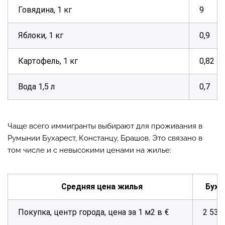
Говядина, 1 кг
9
Яблоки, 1 кг
0,9
Картофель, 1 кг
0,82
Вода 1,5 л
0,7
Чаще всего иммигранты выбирают для проживания в
Румынии Бухарест, Констанцу, Брашов. Это связано в
том числе и с невысокими ценами на жилье:
Средняя цена жилья
Буха
Покупка, центр города, цена за 1 м2 в €
2 530